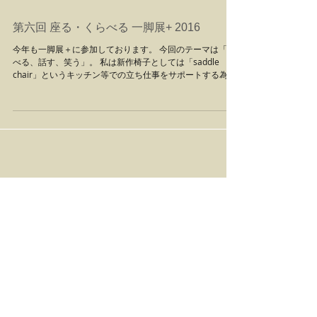
第六回 座る・くらべる 一脚展+ 2016
今年も一脚展＋に参加しております。 今回のテーマは「食
べる、話す、笑う」。 私は新作椅子としては「saddle
chair」というキッチン等での立ち仕事をサポートする為の
椅子を出品しております。 初日から数日在廊しておりまし
たが、毎年のようにご来場いただいております方...
2025年8月
（1）
1件の記事
2022年1月
（1）
1件の記事
2019年9月
（3）
3件の記事
2019年7月
（1）
1件の記事
2018年10月
（1）
1件の記事