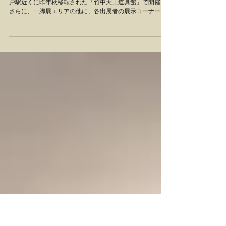
第五回 座る・くらべる 一脚展＋ 2015
今年も一脚展が行われます。 今回から会場が変わり、新神
戸駅近くに昨年秋移転された「竹中大工道具館」で開催。
さらに、一脚展エリアの他に、各出展者の展示コーナーも
でき、椅子以外の家具や小物等についてもご覧いただける
ようになりました。 期間も約2週間あります。 ...