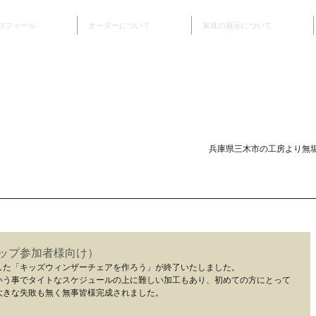
ロフィール
オーダーについて
家具の展示について
兵庫県三木市の工房より無
ョップ参加者様向け）
した「キッズウィンザーチェアを作ろう」が終了いたしました。
いう事でタイトなスケジュールの上に難しい加工もあり、初めての方にとって
大きな失敗も無く無事皆様完成されました。