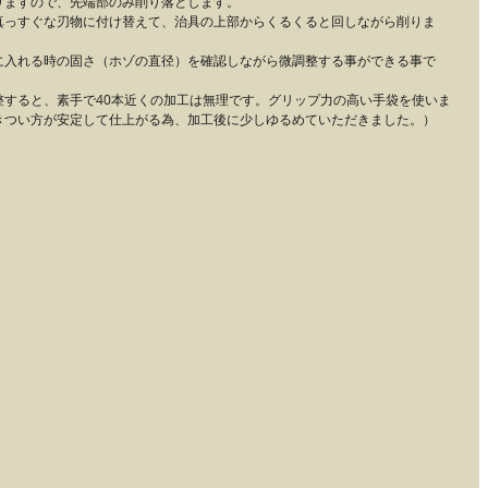
りますので、先端部のみ削り落とします。
真っすぐな刃物に付け替えて、治具の上部からくるくると回しながら削りま
に入れる時の固さ（ホゾの直径）を確認しながら微調整する事ができる事で
整すると、素手で40本近くの加工は無理です。グリップ力の高い手袋を使いま
きつい方が安定して仕上がる為、加工後に少しゆるめていただきました。）