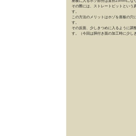
座板に入るホゾ部分は直径25mmにな
その際には、ストレートビットという
す。
この方法のメリットはホゾを座板の穴
す。
その反面、少しきつめに入るように調
す。（今回は胴付き面の加工時に少し