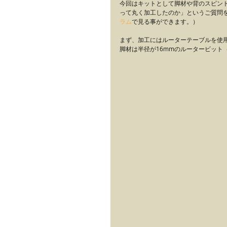
今回はキットとして脚材や背のスピン
って丸く加工したのか」というご質問
ラム
で見る事ができます。）
まず、加工にはルーターテーブルを使
脚材は半径が16mmのルータービット