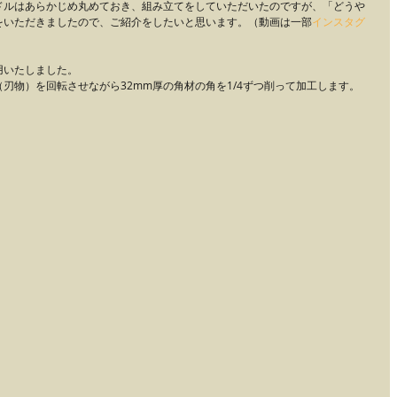
ドルはあらかじめ丸めておき、組み立てをしていただいたのですが、「どうや
をいただきましたので、ご紹介をしたいと思います。（動画は一部
インスタグ
用いたしました。
（刃物）を回転させながら32mm厚の角材の角を1/4ずつ削って加工します。